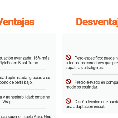
Ventajas
Desventa
guación avanzada: 16% más
Peso específico: puede 
lyteFoam Blast Turbo.
a todos los corredores que pre
zapatillas ultraligeras.
idad optimizada: gracias a su
bono de perfil bajo.
Precio elevado en compa
modelos estándar.
a y transpirabilidad: empeine
n Wrap.
Diseño técnico que puede
una adaptación inicial.
cia superior: suela Asics Grip