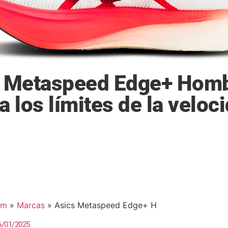
 Metaspeed Edge+ Homb
a los límites de la veloc
om
»
Marcas
»
Asics Metaspeed Edge+ H
6/01/2025