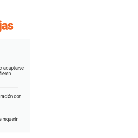
jas
no adaptarse
fieren
ración con
 requerir