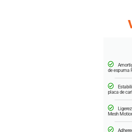
Amorti
de espuma F
Estabil
placa de car
Ligerez
Mesh Motio
Adheren