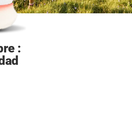
re :
idad